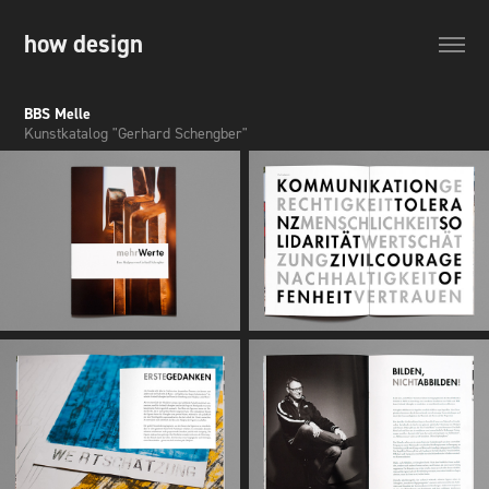
how design
BBS Melle
Kunstkatalog "Gerhard Schengber"